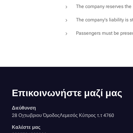
The company reserves the ri
The company's liability is st
Passengers must be presen
Επικοινωνήστε μαζί μας
Διεύθυνση
28 Οχτωβριου ΌμοδοςΛεμεσός Κύπρος τ.τ 4760
Καλέστε μας