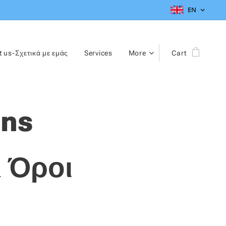
EN
 us-Σχετικά με εμάς
Services
More
Cart
ons
 Όροι