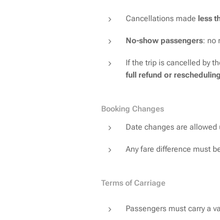
Cancellations made
less t
No-show passengers
: no 
If the trip is cancelled by
full refund or reschedulin
Booking Changes
Date changes are allowed 
Any fare difference must b
Terms of Carriage
Passengers must carry a v