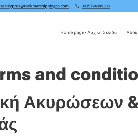
ptainkypros@tankmarshippingco.com
0035794009308
Home page- Αρχική Σελίδα
About
rms and conditi
ική Ακυρώσεων &
άς